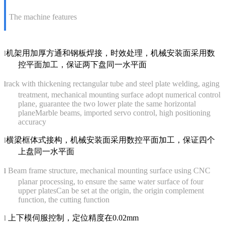
The machine features
机架用加厚方通和钢板焊接，时效处理，机械安装面采用数
l
控平面加工，保证两下盘同一水平面
rack with thickening rectangular tube and steel plate welding, aging
l
treatment, mechanical mounting surface adopt numerical control
plane, guarantee the two lower plate the same horizontal
planeMarble beams, imported servo control, high positioning
accuracy
横梁框体式接构，机械安装面采用数控平面加工，保证四个
l
上盘同一水平面
Beam frame structure, mechanical mounting surface using CNC
l
planar processing, to ensure the same water surface of four
upper platesCan be set at the origin, the origin complement
function, the cutting function
上下模伺服控制，定位精度在
0.02mm
l