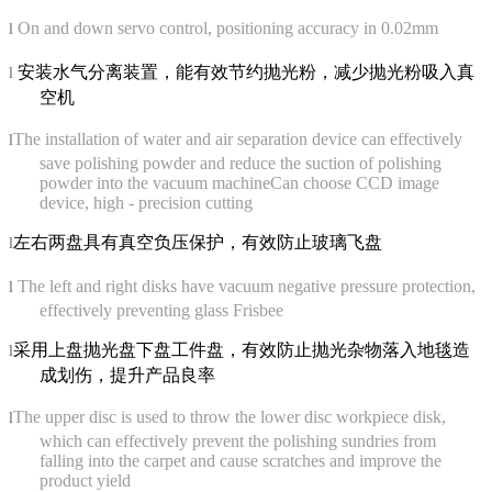
On and down servo control, positioning accuracy in 0.02mm
l
安装水气分离装置，能有效节约抛光粉，减少抛光粉吸入真
l
空机
The installation of water and air separation device can effectively
l
save polishing powder and reduce the suction of polishing
powder into the vacuum machineCan choose CCD image
device, high - precision cutting
左右两盘具有真空负压保护，有效防止玻璃飞盘
l
The left and right disks have vacuum negative pressure protection,
l
effectively preventing glass Frisbee
采用上盘抛光盘下盘工件盘，有效防止抛光杂物落入地毯造
l
成划伤，提升产品良率
The upper disc is used to throw the lower disc workpiece disk,
l
which can effectively prevent the polishing sundries from
falling into the carpet and cause scratches and improve the
product yield